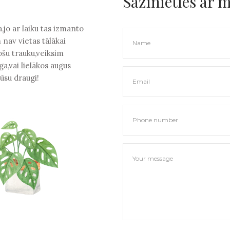
Sazinieties ar 
,jo ar laiku tas izmanto
 nav vietas tālākai
ošu trauku,veiksim
a,vai lielākos augus
ūsu draugi!