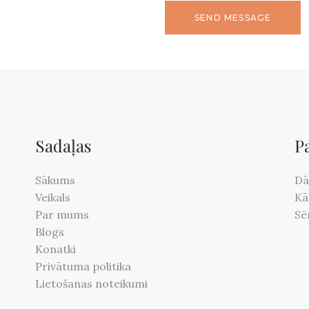
Sadaļas
P
Sākums
Dā
Veikals
Kā
Par mums
Sē
Blogs
Konatki
Privātuma politika
Lietošanas noteikumi