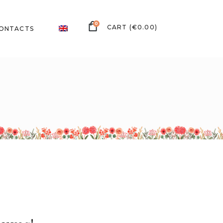
0
(
€
0.00
)
ONTACTS