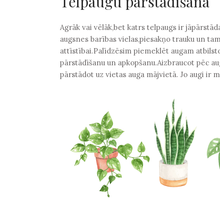
Telpaugu pārstādīšana
Agrāk vai vēlāk,bet katrs telpaugs ir jāpārstāda
augsnes barības vielas,piesakņo trauku un tam
attīstībai.Palīdzēsim piemeklēt augam atbilst
pārstādīšanu un apkopšanu.Aizbraucot pēc aug
pārstādot uz vietas auga mājvietā. Jo augi ir m