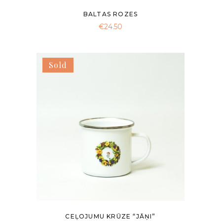
BALTAS ROZES
€
24.50
Sold
CEĻOJUMU KRŪZE “JĀŅI”