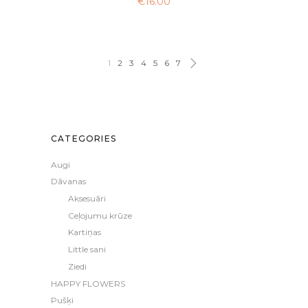
€
16.00
1
2
3
4
5
6
7
CATEGORIES
Augi
Dāvanas
Aksesuāri
Ceļojumu krūze
Kartiņas
Little sani
Ziedi
HAPPY FLOWERS
Pušķi