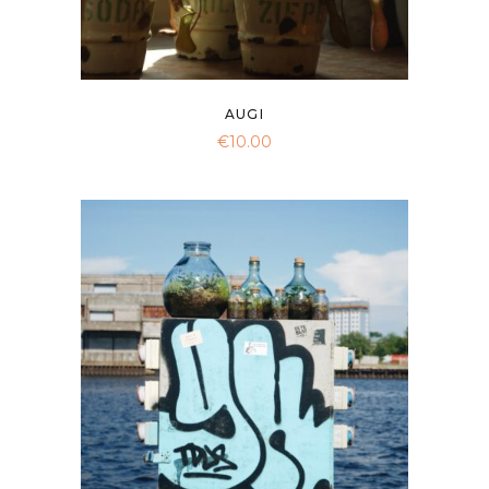
AUGI
€
10.00