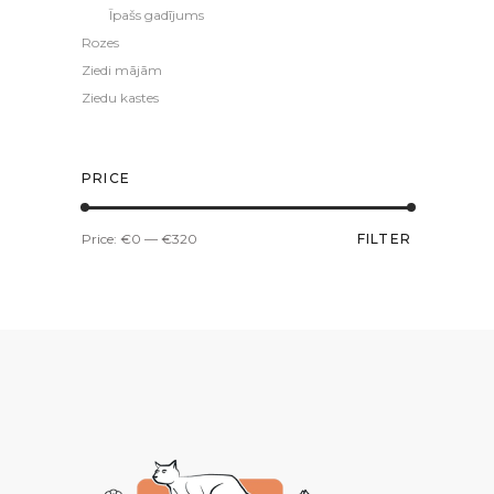
Īpašs gadījums
Rozes
Ziedi mājām
Ziedu kastes
PRICE
Min
Max
Price:
€0
—
€320
FILTER
price
price