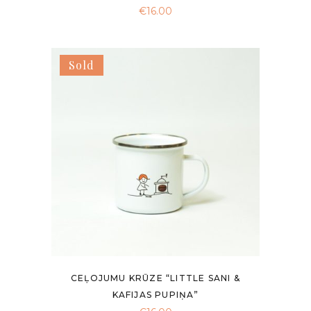
€
16.00
Sold
CEĻOJUMU KRŪZE “LITTLE SANI &
KAFIJAS PUPIŅA”