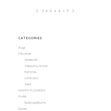
1
2
3
4
5
6
7
CATEGORIES
Augi
Dāvanas
Aksesuāri
Ceļojumu krūze
Kartiņas
Little sani
Ziedi
HAPPY FLOWERS
Pušķi
Īpašs gadījums
Rozes