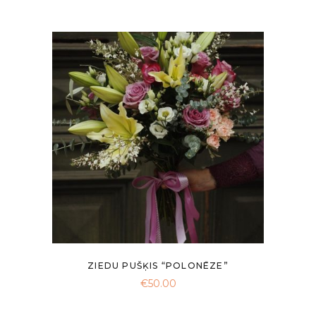
ZIEDU PUŠĶIS “POLONĒZE”
€
50.00