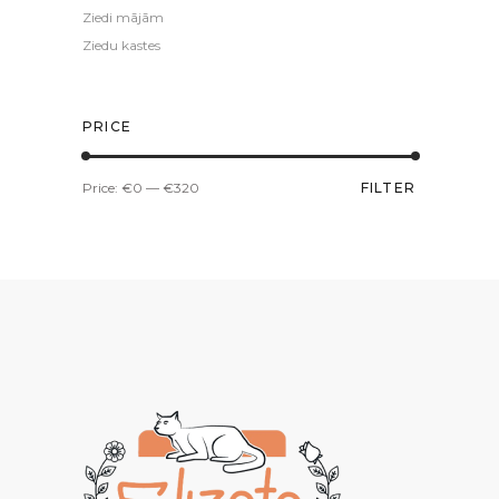
Ziedi mājām
Ziedu kastes
PRICE
Min
Max
Price:
€0
—
€320
FILTER
price
price