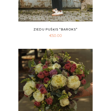
ZIEDU PUŠĶIS “BAROKS”
€
50.00