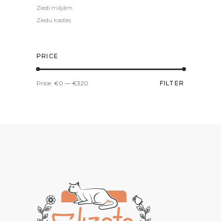
Ziedi mājām
Ziedu kastes
PRICE
Min
Max
Price:
€0
—
€320
FILTER
price
price