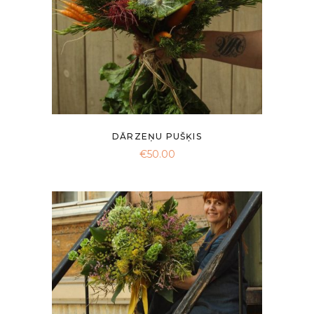
DĀRZEŅU PUŠĶIS
€
50.00