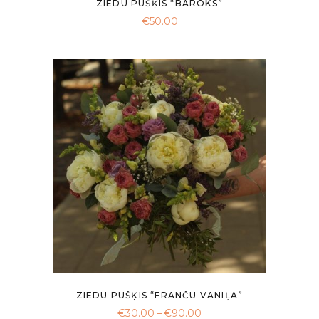
ZIEDU PUŠĶIS “BAROKS”
€
50.00
ZIEDU PUŠĶIS “FRANČU VANIĻA”
Price
€
30.00
–
€
90.00