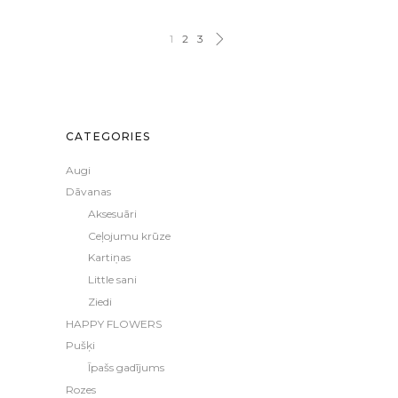
1
2
3
CATEGORIES
Augi
Dāvanas
Aksesuāri
Ceļojumu krūze
Kartiņas
Little sani
Ziedi
HAPPY FLOWERS
Pušķi
Īpašs gadījums
Rozes