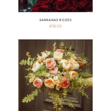
product
page
SARKANAS ROZES
€
18.00