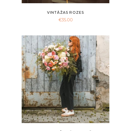
VINTĀŽAS ROZES
€
35.00