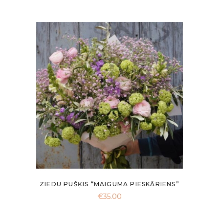
range:
€30.00
through
€90.00
ZIEDU PUŠĶIS “MAIGUMA PIESKĀRIENS”
€
35.00