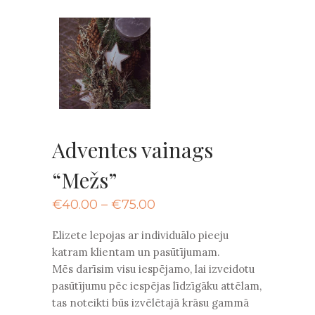
Adventes vainags
“Mežs”
Price
€
40.00
–
€
75.00
range:
€40.00
Elizete lepojas ar individuālo pieeju
through
katram klientam un pasūtījumam.
€75.00
Mēs darīsim visu iespējamo, lai izveidotu
pasūtījumu pēc iespējas līdzīgāku attēlam,
tas noteikti būs izvēlētajā krāsu gammā