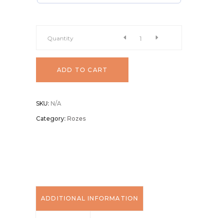
Adventes
Quantity
vainags
ADD TO CART
"Mežs"
SKU:
N/A
quantity
Category:
Rozes
ADDITIONAL INFORMATION