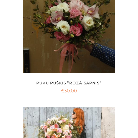
PUĶU PUŠĶIS “ROZĀ SAPNIS”
€
30.00