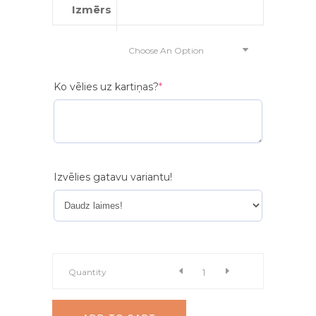
Izmērs
Choose An Option
(required)
Ko vēlies uz kartiņas?
*
Izvēlies gatavu variantu!
Ziedu
Quantity
pušķis