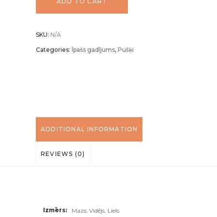
ADD TO CART
"Polonēze"
SKU:
N/A
quantity
Categories:
Īpašs gadījums
,
Pušķi
ADDITIONAL INFORMATION
REVIEWS (0)
Izmērs
Mazs, Vidējs, Liels