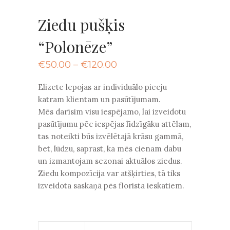
Ziedu pušķis
“Polonēze”
Price
€
50.00
–
€
120.00
range:
€50.00
Elizete lepojas ar individuālo pieeju
through
katram klientam un pasūtījumam.
€120.00
Mēs darīsim visu iespējamo, lai izveidotu
pasūtījumu pēc iespējas līdzīgāku attēlam,
tas noteikti būs izvēlētajā krāsu gammā,
bet, lūdzu, saprast, ka mēs cienam dabu
un izmantojam sezonai aktuālos ziedus.
Ziedu kompozīcija var atšķirties, tā tiks
izveidota saskaņā pēs florista ieskatiem.