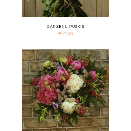
DĀRZEŅU PUŠĶIS
€
50.00