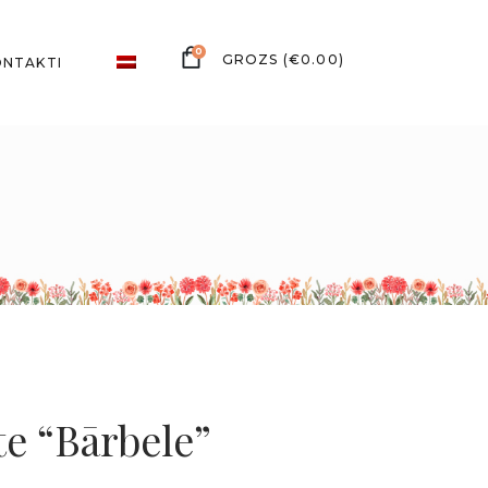
0
(
€
0.00
)
ONTAKTI
te “Bārbele”
ice