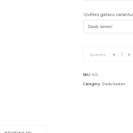
Izvēlies gatavu variantu
Ziedu
Quantity
kaste
SKU:
N/A
"Bārbele"
Category:
Ziedu kastes
quantity