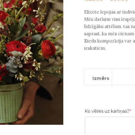
ra
€2
Elizete lepojas ar indi
th
Mēs darīsim visu iespēj
€6
līdzīgāku attēlam, tas n
saprast, ka mēs cienam
Ziedu kompozīcija var at
ieskatiem.
Izmērs
(r
Ko vēlies uz kartiņas?
*