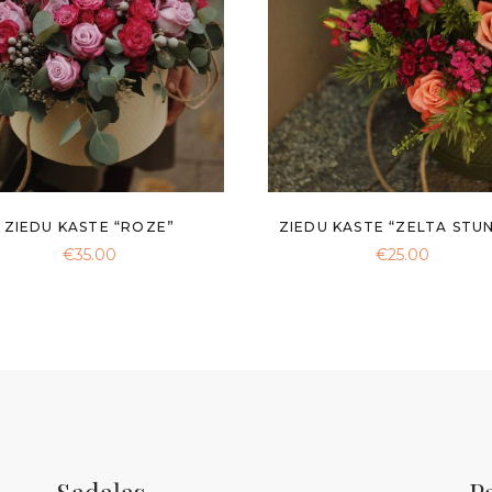
ZIEDU KASTE “ROZE”
ZIEDU KASTE “ZELTA STU
€
35.00
€
25.00
Sadaļas
P