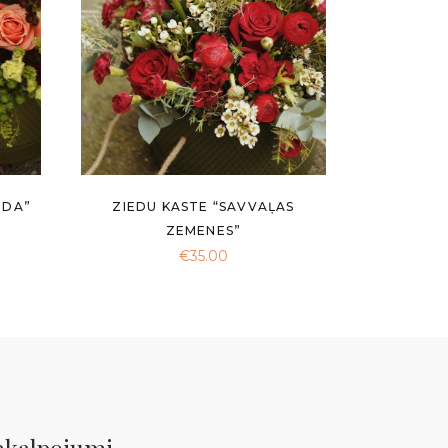
NDA”
ZIEDU KASTE “SAVVAĻAS
ZEMENES”
€
35.00
akalpojumi