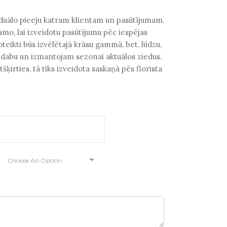
nge:
5.00
viduālo pieeju katram klientam un pasūtījumam.
rough
amo, lai izveidotu pasūtījumu pēc iespējas
0.00
oteikti būs izvēlētajā krāsu gammā, bet, lūdzu,
 dabu un izmantojam sezonai aktuālos ziedus.
šķirties, tā tiks izveidota saskaņā pēs florista
Choose An Option
equired)