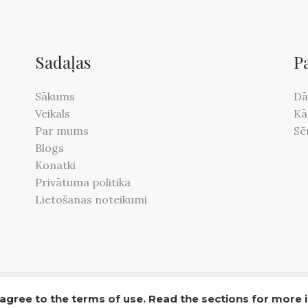
The
options
may
Sadaļas
be
P
chosen
on
Sākums
Dā
the
Veikals
Kā
product
Par mums
Sē
page
Blogs
Konatki
Privātuma politika
Lietošanas noteikumi
 agree to the terms of use. Read the sections for more