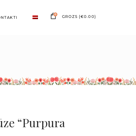
0
(
€
0.00
)
ONTAKTI
rūze “Purpura