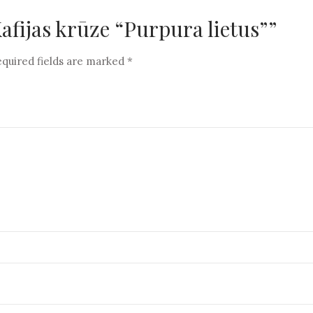
Kafijas krūze “Purpura lietus””
quired fields are marked
*