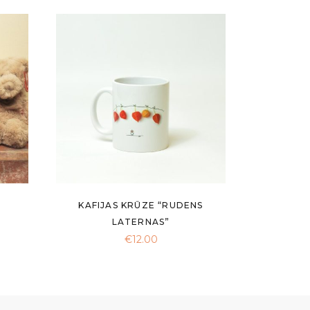
KAFIJAS KRŪZE “RUDENS
ce
LATERNAS”
ge:
€
12.00
.00
ough
.00