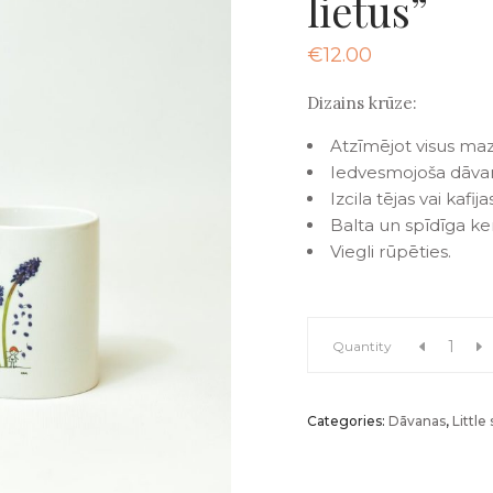
lietus”
€
12.00
Dizains krūze:
Atzīmējot visus mazo
Iedvesmojoša dāva
Izcila tējas vai kafij
Balta un spīdīga ke
Viegli rūpēties.
Kafijas
Quantity
krūze
Categories:
Dāvanas
,
Little 
"Purpura