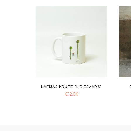
KAFIJAS KRŪZE “LĪDZSVARS”
€
12.00