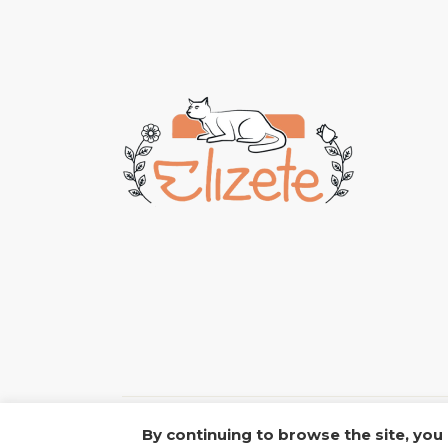
Visas tiesības aizņemtas.© 2021 Elizete.
By continuing to browse the site, you