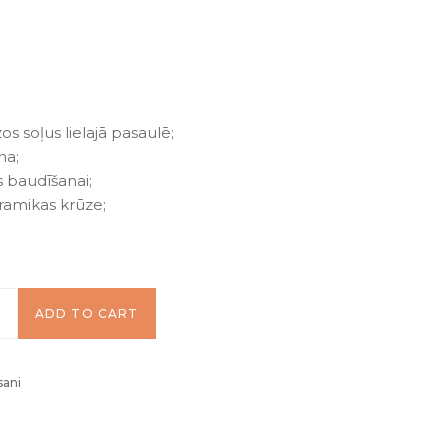
s soļus lielajā pasaulē;
na;
as baudīšanai;
ramikas krūze;
ADD TO CART
sani