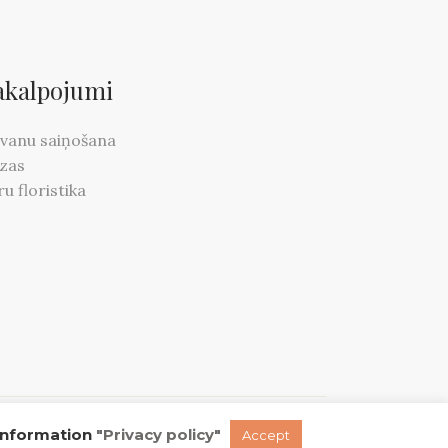
akalpojumi
vanu saiņošana
zas
ru floristika
 information
"Privacy policy"
INSTAGRAM
FACEBOOK
TWITTER
Accept