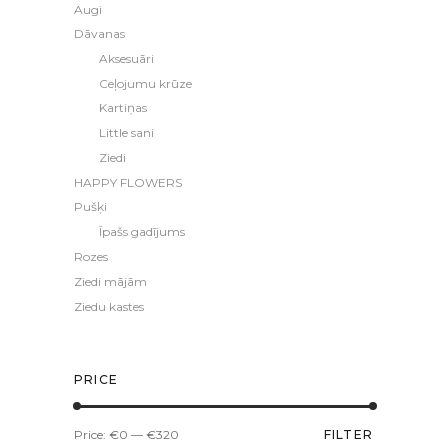
Augi
Dāvanas
Aksesuāri
Ceļojumu krūze
Kartiņas
Little sani
Ziedi
HAPPY FLOWERS
Pušķi
Īpašs gadījums
Rozes
Ziedi mājām
Ziedu kastes
PRICE
Min
Max
Price:
€0
—
€320
FILTER
price
price