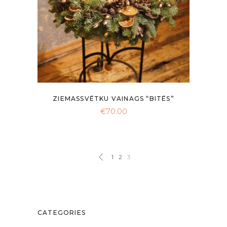
be
chosen
on
the
product
page
ZIEMASSVĒTKU VAINAGS “BITĒS”
€
70.00
1
2
3
CATEGORIES